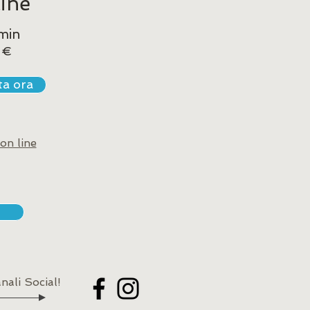
ine
min
 €
ta ora
 on line
nali Social!