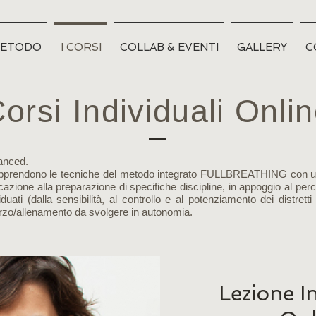
METODO
I CORSI
COLLAB & EVENTI
GALLERY
C
orsi Individuali Onli
vanced.
si apprendono le tecniche del metodo integrato FULLBREATHING con u
icazione alla preparazione di specifiche discipline, in appoggio al perco
duati (dalla sensibilità, al controllo e al potenziamento dei distretti
orzo/allenamento da svolgere in autonomia.
Lezione I