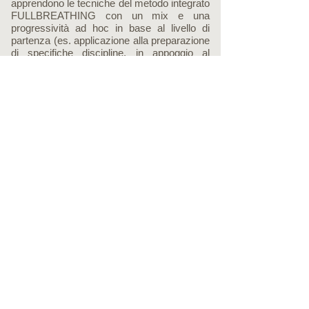
apprendono le tecniche del metodo integrato
FULLBREATHING con un mix e una
progressività ad hoc in base al livello di
partenza (es. applicazione alla preparazione
di specifiche discipline, in appoggio al
percorso riabilitativo, per gestire ansia e
stress etc…) e agli obbiettivi individuati
(dalla sensibilità, al controllo e al
potenziamento dei distretti interessati). Il
percorso prevede la programmazione di
sessioni di rinforzo/allenamento da svolgere
in autonomia.
Scopri ora i nostri pacchetti in promozione!
Torna all'inizio
Fullbreathing ®
Seguici ora sui nostri canali Social!